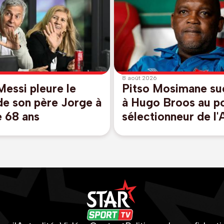
8 août 2026
Messi pleure le
Pitso Mosimane s
de son père Jorge à
à Hugo Broos au p
e 68 ans
sélectionneur de l'
du Sud