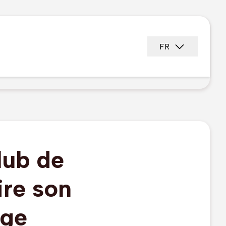
FR
lub de
ire son
age