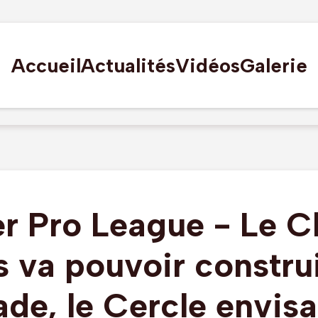
Accueil
Actualités
Vidéos
Galerie
er Pro League - Le C
 va pouvoir constru
ade, le Cercle envis