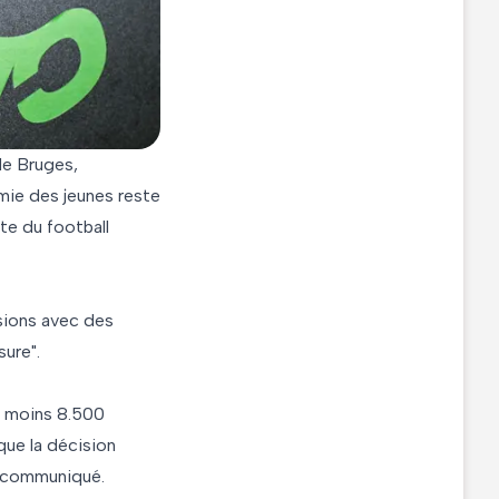
de Bruges,
émie des jeunes reste
te du football
ssions avec des
sure".
u moins 8.500
que la décision
le communiqué.