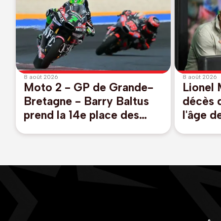
8 août 2026
8 août 2026
Moto 2 - GP de Grande-
Lionel 
Bretagne - Barry Baltus
décès 
prend la 14e place des
l'âge d
qualifications pour son
retour à la compétition