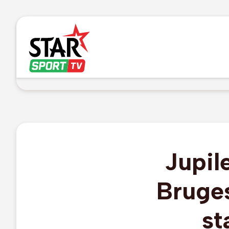
Jupil
Bruges
st