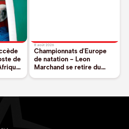
8 août 2026
uccède
Championnats d'Europe
oste de
de natation - Leon
Afrique
Marchand se retire du
200m et 400m quatre
nages