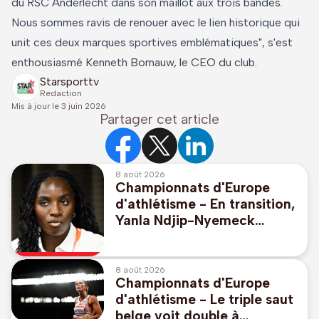
du RSC Anderlecht dans son maillot aux trois bandes.
Nous sommes ravis de renouer avec le lien historique qui
unit ces deux marques sportives emblématiques", s'est
enthousiasmé Kenneth Bornauw, le CEO du club.
Starsporttv
Redaction
Mis à jour le
3 juin 2026
Partager cet article
8 août 2026
Championnats d'Europe
d'athlétisme - En transition,
Yanla Ndjip-Nyemeck
débarque à l'Euro avec
"beaucoup de sérénité"
8 août 2026
Championnats d'Europe
d'athlétisme - Le triple saut
belge voit double à