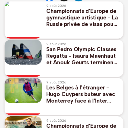
9 août 2026
Championnats d'Europe de
gymnastique artistique - La
Russie privée de visas pour
9 de ses membres dont
Melnikova, championne du
monde
9 août 2026
San Pedro Olympic Classes
Regatta - Isaura Maenhaut
et Anouk Geurts terminent
à la 9e place dans les eaux
des JO de 2028
9 août 2026
Les Belges à l'étranger -
Hugo Cuypers buteur avec
Monterrey face à l'Inter
Miami sans Lionel Messi
9 août 2026
Championnats d'Europe de