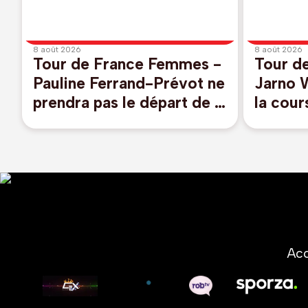
8 août 2026
8 août 2026
Tour de France Femmes -
Tour d
Pauline Ferrand-Prévot ne
Jarno W
prendra pas le départ de la
la cour
huitième étape
Acc