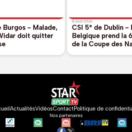
8 août 2026
e Burgos - Malade,
CSI 5* de Dublin - 
idar doit quitter
Belgique prend la 
se
de la Coupe des Na
ueil
Actualités
Vidéos
Contact
Politique de confidentia
Nos partenaires