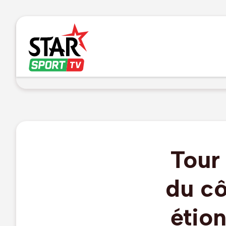
Tour
du cô
étion