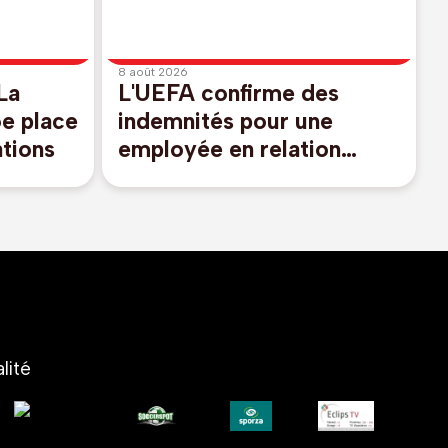
8 août 2026
La
L'UEFA confirme des
6e place
indemnités pour une
tions
employée en relation
présumée avec Infantino
lité