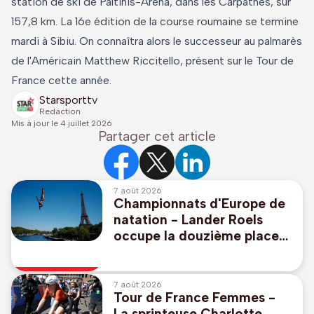
station de ski de Paltinis-Arena, dans les Carpathes, sur
157,8 km. La 16e édition de la course roumaine se termine
mardi à Sibiu. On connaîtra alors le successeur au palmarès
de l'Américain Matthew Riccitello, présent sur le Tour de
France cette année.
Starsporttv
Redaction
Mis à jour le
4 juillet 2026
Partager cet article
7 août 2026
Championnats d'Europe de
natation - Lander Roels
occupe la douzième place
au plongeon de haut vol à
la mi-parcours
7 août 2026
Tour de France Femmes -
La sprinteuse Charlotte