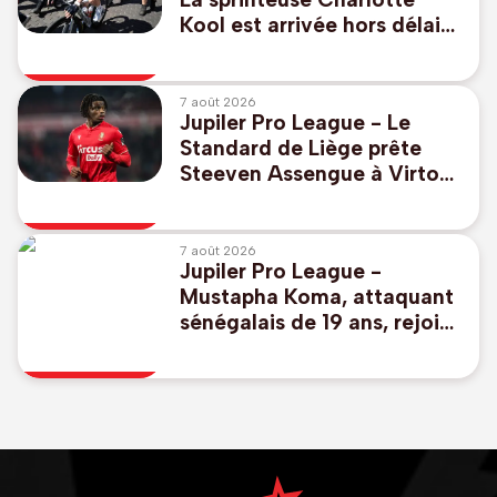
Kool est arrivée hors délais
au sommet du Ventoux
7 août 2026
Jupiler Pro League - Le
Standard de Liège prête
Steeven Assengue à Virton
en D1B
7 août 2026
Jupiler Pro League -
Mustapha Koma, attaquant
sénégalais de 19 ans, rejoint
Genk