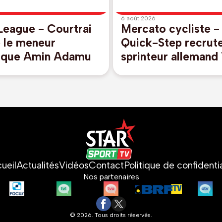
6 août 2026
eague - Courtrai
Mercato cycliste -
e le meneur
Quick-Step recrute
nique Amin Adamu
sprinteur allemand
Torn Teutenberg
ueil
Actualités
Vidéos
Contact
Politique de confidentia
Nos partenaires
© 2026. Tous droits réservés.