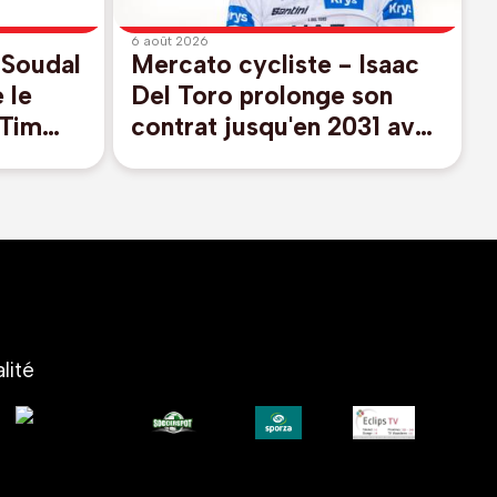
6 août 2026
 Soudal
Mercato cycliste - Isaac
 le
Del Toro prolonge son
 Tim
contrat jusqu'en 2031 avec
UAE Emirates-XRG
lité