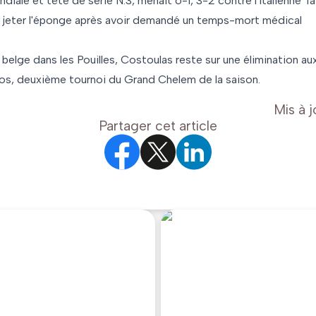
iale et tête de série N.3, menait 6-1, 3-2 contre l'Italienne T
jeter l'éponge après avoir demandé un temps-mort médical
belge dans les Pouilles, Costoulas reste sur une élimination au
ros, deuxième tournoi du Grand Chelem de la saison.
Mis à j
Partager cet article