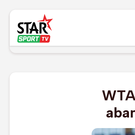
WTA 
aba