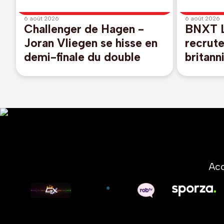
6 août 2026
6 août 2026
Challenger de Hagen -
BNXT L
Joran Vliegen se hisse en
recrut
demi-finale du double
britan
Acc